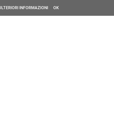
ULTERIORI INFORMAZIONI
OK
si sono imbattuti nell'acquisto di un clone, ma poi per le caratte