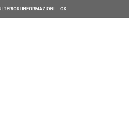
ULTERIORI INFORMAZIONI
OK
andolo dal suo store che ormai tutti conosciamo bene 
re dall'applicazione stessa di amazon dal nostro Smar
asterà solo avviare il download.