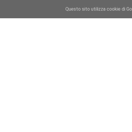
Star Wars Kotor in regalo su amazon
Questo sito utilizza cookie di Goo
Un gioco che normalmente costa 10.68€ sul Play Store
Per chi se lo stia chiedendo, scaricare quel gioco è
Basterà digitare in seguito: "Star Wars KOTOR" e ci r