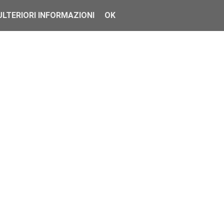
ULTERIORI INFORMAZIONI
OK
servizi:
e entro 10 giorni dal momento dell’avvenuta portabilità.
 al rinnovo della promozione.