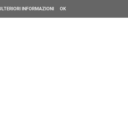
ULTERIORI INFORMAZIONI
OK
o, perché possono essere inattivi per manutenzione. È possibile a
e e gratuito.
 tuo dispositivo mobile.