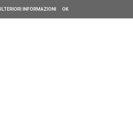
ULTERIORI INFORMAZIONI
OK
rezzo eccezional...