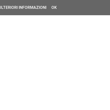
ULTERIORI INFORMAZIONI
OK
a su tre piatt...