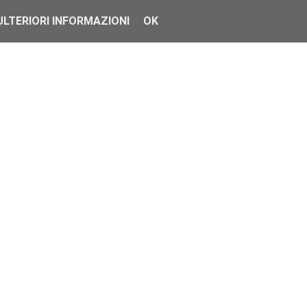
ULTERIORI INFORMAZIONI
OK
nte
ponibili sono l...