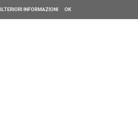
ULTERIORI INFORMAZIONI
OK
 era fino ad oggi sinoni...
rnati con sempre i...