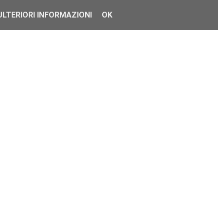
ULTERIORI INFORMAZIONI
OK
 così non è stato. Ecc...
o. Ma dopo un mese da...