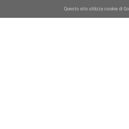
Visualizzazione post con etichetta
offerte K1MS
.
Mostra tut
Questo sito utilizza cookie di Goo
Visualizzazione post con etichetta
offerte K1MS
.
Mostra tut
GearBest : tutto a partire da 1€!!
GearBest : il sito e-commerce internazionale conoscituto gr