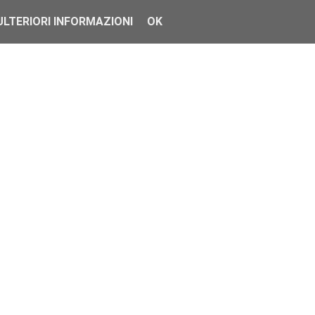
ULTERIORI INFORMAZIONI
OK
ta gamma di prod...