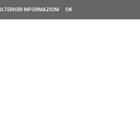
ULTERIORI INFORMAZIONI
OK
ente. Studio ed ...
 difes...