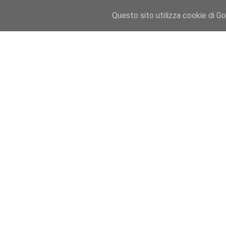
Visualizzazione post con etichetta
serie k
.
Mostra tutti i po
Questo sito utilizza cookie di Goo
Visualizzazione post con etichetta
serie k
.
Mostra tutti i po
Serie K di LG esordisce anche in Italia
È stato annunciato al CES di Las Vegas e nei prossimi giorni la