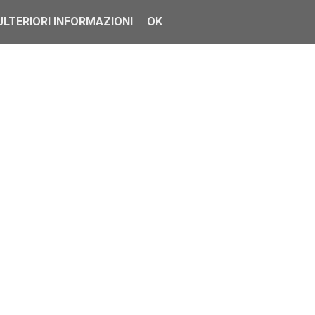
ULTERIORI INFORMAZIONI
OK
trovate in quest...