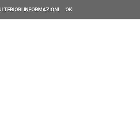
ULTERIORI INFORMAZIONI
OK
e non richiede particolar...