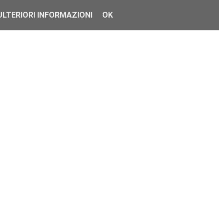
ULTERIORI INFORMAZIONI
OK
 ad essere dis...
sa L...
a autorità cines...
s. Le prom...