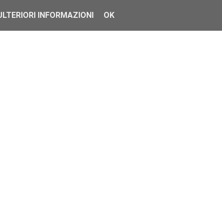
ULTERIORI INFORMAZIONI
OK
gamma dell'azienda...