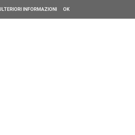
ULTERIORI INFORMAZIONI
OK
famose al...
 altri allenato...
no stat...
ione è arrivat...
a tutti, pe...
, ed è stata ...