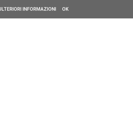
ULTERIORI INFORMAZIONI
OK
ca a Google Cont...
 aggiunge il prob...
6 Edge Plu...
...
 volta o per co...